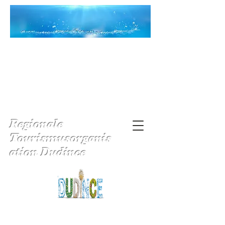
Regionale
Tourismusorganis
ation Dudince