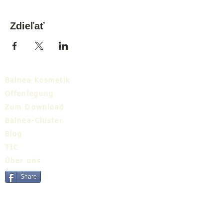
Zdieľať
Balnea Kosmetik
Offenlegung
Zum Download
Balnea-Cluster
Blog
TIC
Über uns
Share