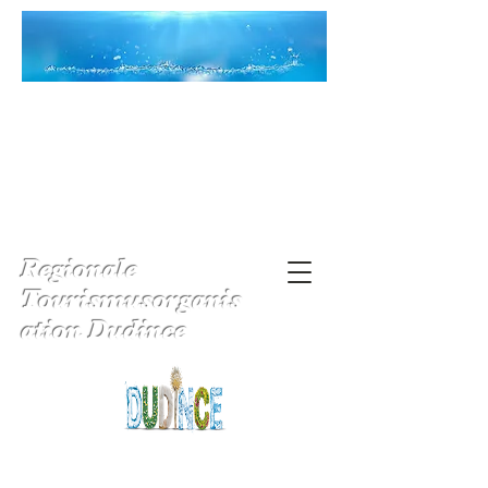
Regionale
Tourismusorganis
ation Dudince