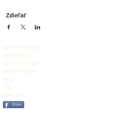
Zdieľať
Balnea Kosmetik
Offenlegung
Zum Download
Balnea-Cluster
Blog
TIC
Über uns
Share