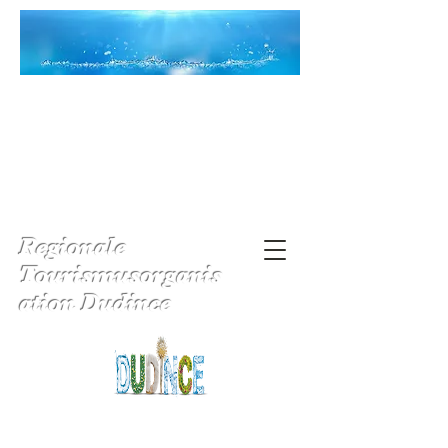
Regionale
Tourismusorganis
ation Dudince