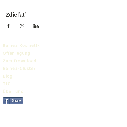
Zdieľať
Balnea Kosmetik
Offenlegung
Zum Download
Balnea-Cluster
Blog
TIC
Über uns
Share