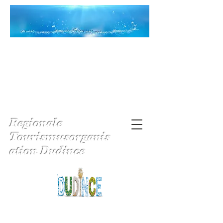
Regionale
Tourismusorganis
ation Dudince