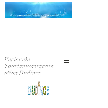
Regionale
Tourismusorganis
ation Dudince