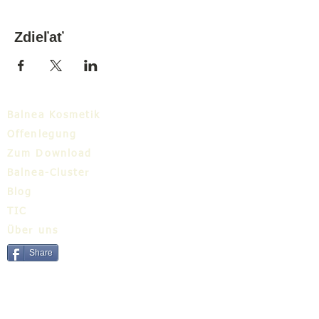
Zdieľať
Balnea Kosmetik
Offenlegung
Zum Download
Balnea-Cluster
Blog
TIC
Über uns
Share