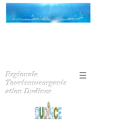
Regionale
Tourismusorganis
ation Dudince