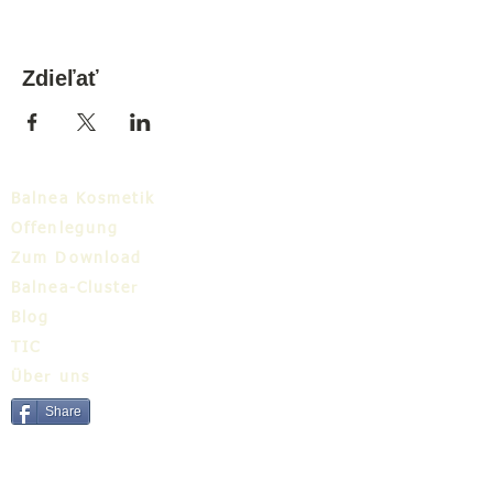
Zdieľať
Balnea Kosmetik
Offenlegung
Zum Download
Balnea-Cluster
Blog
TIC
Über uns
Share