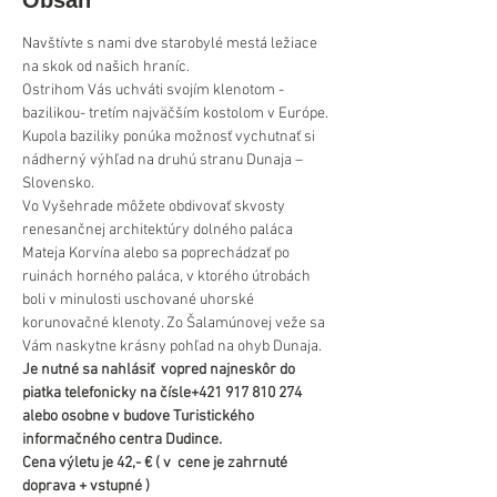
Obsah
Navštívte s nami dve starobylé mestá ležiace 
na skok od našich hraníc. 
Ostrihom Vás uchváti svojím klenotom - 
bazilikou- tretím najväčším kostolom v Európe. 
Kupola baziliky ponúka možnosť vychutnať si 
nádherný výhľad na druhú stranu Dunaja – 
Slovensko.
Vo Vyšehrade môžete obdivovať skvosty 
renesančnej architektúry dolného paláca 
Mateja Korvína alebo sa poprechádzať po 
ruinách horného paláca, v ktorého útrobách 
boli v minulosti uschované uhorské 
korunovačné klenoty. Zo Šalamúnovej veže sa 
Vám naskytne krásny pohľad na ohyb Dunaja.
Je nutné sa nahlásiť  vopred najneskôr do 
piatka telefonicky na čísle+421 917 810 274 
alebo osobne v budove Turistického 
informačného centra Dudince.
Cena výletu je 42,- € ( v  cene je zahrnuté 
doprava + vstupné )