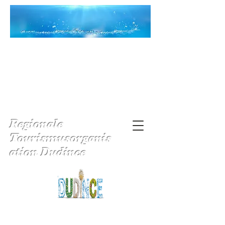
Regionale
Tourismusorganis
ation Dudince