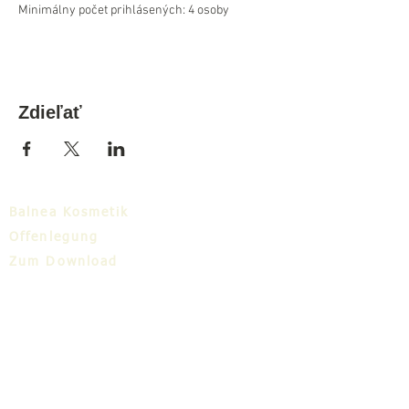
Minimálny počet prihlásených: 4 osoby
Zdieľať
Balnea Kosmetik
Offenlegung
Zum Download
Balnea-Cluster
Blog
TIC
Über uns
Share