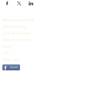
Balnea Kosmetik
Offenlegung
Zum Download
Balnea-Cluster
Blog
TIC
Über uns
Share