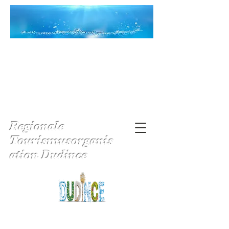
Regionale
Tourismusorganis
ation Dudince