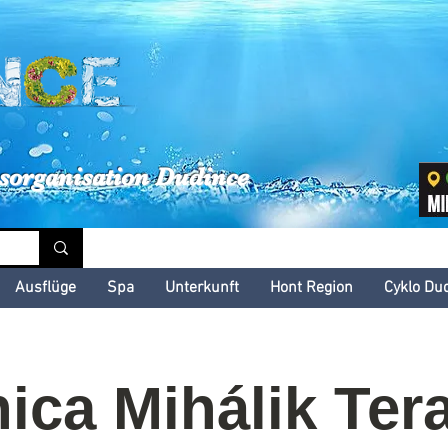
inské kultúrne leto
sorganisation Dudince
Ausflüge
Spa
Unterkunft
Hont Region
Cyklo Du
ica Mihálik Ter