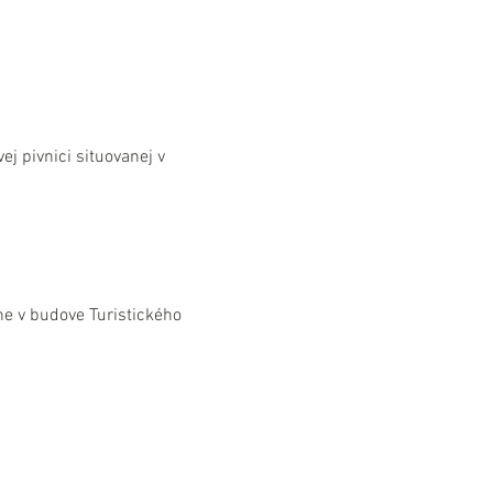
j pivnici situovanej v 
e v budove Turistického 