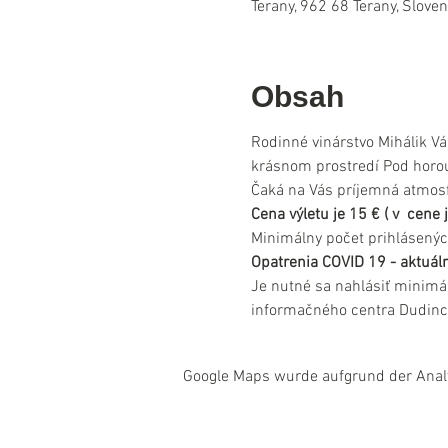
Terany, 962 68 Terany, Slove
Obsah
Rodinné vinárstvo Mihálik Vá
krásnom prostredí Pod horou
Čaká na Vás príjemná atmosfé
Cena výletu je 15 € ( v  cen
Minimálny počet prihlásenýc
Opatrenia COVID 19 - aktuáln
Je nutné sa nahlásiť minimá
informačného centra Dudinc
Google Maps wurde aufgrund der Analyt