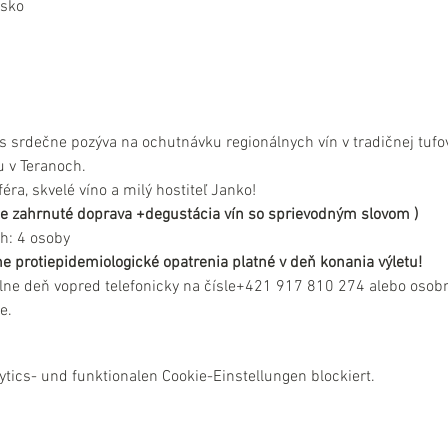
nsko
s srdečne pozýva na ochutnávku regionálnych vín v tradičnej tufove
 v Teranoch.
ra, skvelé víno a milý hostiteľ Janko!
e je zahrnuté doprava +degustácia vín so sprievodným slovom )
h: 4 osoby
e protiepidemiologické opatrenia platné v deň konania výletu!
lne deň vopred telefonicky na čísle+421 917 810 274 alebo osobn
e.
ics- und funktionalen Cookie-Einstellungen blockiert.