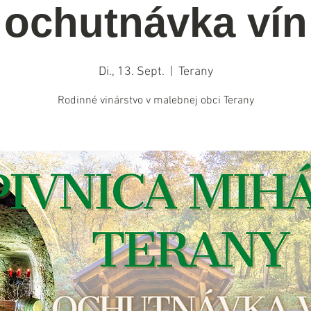
ochutnávka vín
Di., 13. Sept.
  |  
Terany
Rodinné vinárstvo v malebnej obci Terany