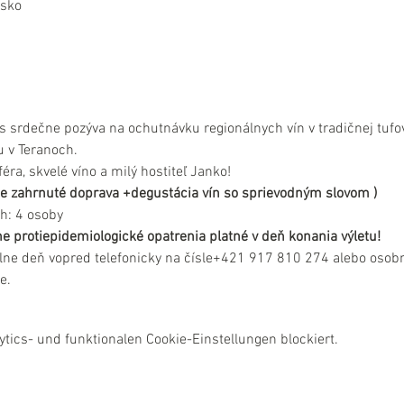
nsko
s srdečne pozýva na ochutnávku regionálnych vín v tradičnej tufove
 v Teranoch.
ra, skvelé víno a milý hostiteľ Janko!
e je zahrnuté doprava +degustácia vín so sprievodným slovom )
h: 4 osoby
e protiepidemiologické opatrenia platné v deň konania výletu!
lne deň vopred telefonicky na čísle+421 917 810 274 alebo osobn
e.
ics- und funktionalen Cookie-Einstellungen blockiert.