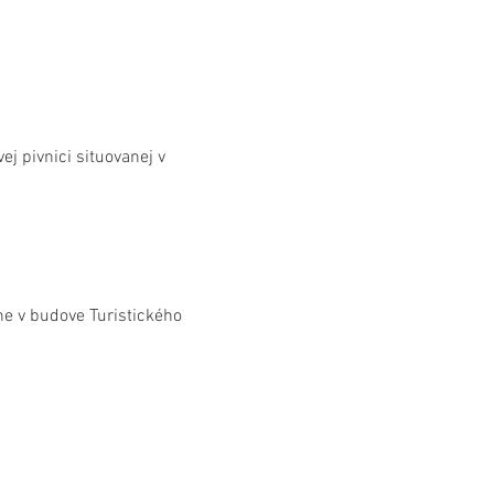
j pivnici situovanej v 
e v budove Turistického 