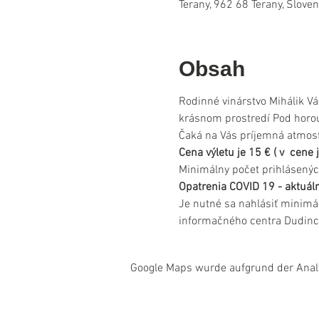
Terany, 962 68 Terany, Slove
Obsah
Rodinné vinárstvo Mihálik Vá
krásnom prostredí Pod horou
Čaká na Vás príjemná atmosfé
Cena výletu je 15 € ( v  cen
Minimálny počet prihlásenýc
Opatrenia COVID 19 - aktuáln
Je nutné sa nahlásiť minimá
informačného centra Dudinc
Google Maps wurde aufgrund der Analyt