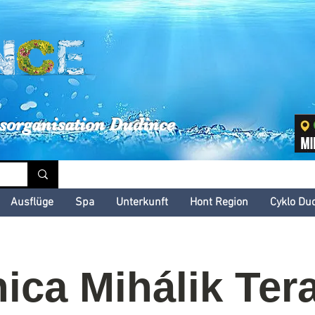
inské kultúrne leto
sorganisation Dudince
Ausflüge
Spa
Unterkunft
Hont Region
Cyklo Du
ica Mihálik Ter