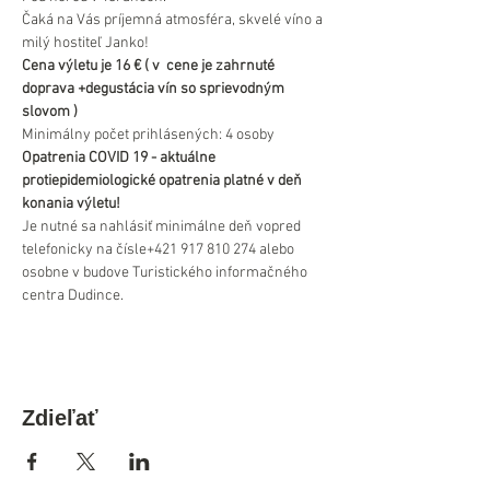
Čaká na Vás príjemná atmosféra, skvelé víno a 
milý hostiteľ Janko!
Cena výletu je 16 € ( v  cene je zahrnuté 
doprava +degustácia vín so sprievodným 
slovom )
Minimálny počet prihlásených: 4 osoby
Opatrenia COVID 19 - aktuálne 
protiepidemiologické opatrenia platné v deň 
konania výletu!
Je nutné sa nahlásiť minimálne deň vopred 
telefonicky na čísle+421 917 810 274 alebo 
osobne v budove Turistického informačného 
centra Dudince.
Zdieľať