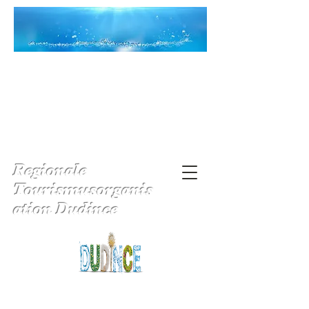
Regionale
Tourismusorganis
ation Dudince