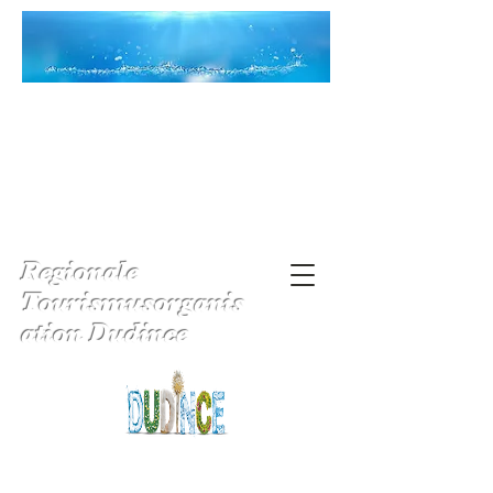
Regionale
Tourismusorganis
ation Dudince