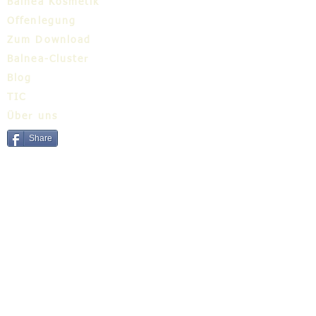
Balnea Kosmetik
Offenlegung
Zum Download
Balnea-Cluster
Blog
TIC
Über uns
Share