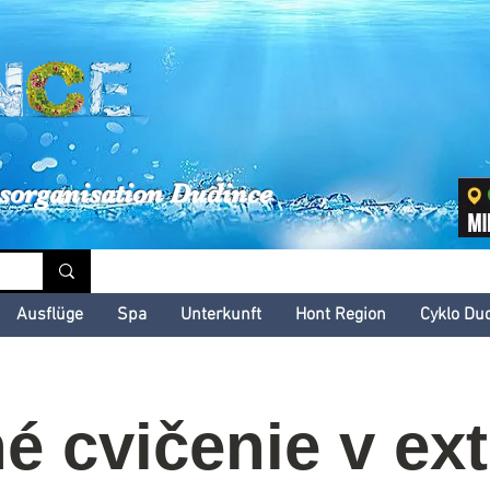
inské kultúrne leto
sorganisation Dudince
Ausflüge
Spa
Unterkunft
Hont Region
Cyklo Du
 cvičenie v ext