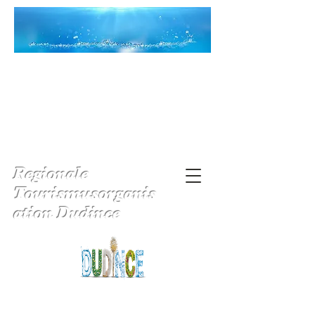
Regionale
Tourismusorganis
ation Dudince