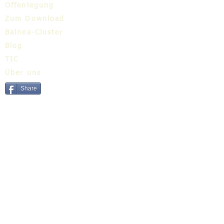
Offenlegung
Zum Download
Balnea-Cluster
Blog
TIC
Über uns
Share