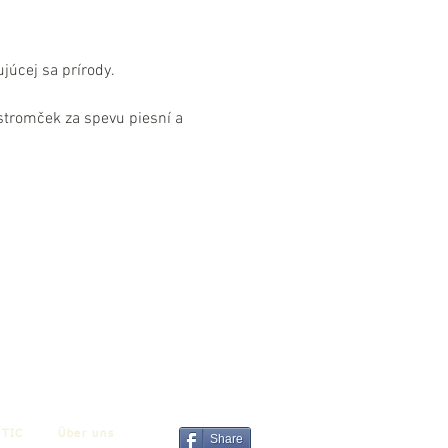
úcej sa prírody.

stromček za spevu piesní a 
TIC
Über uns
Share