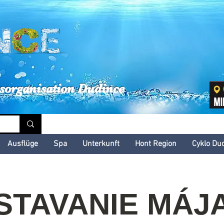
inské kultúrne leto
sorganisation Dudince
Ausflüge
Spa
Unterkunft
Hont Region
Cyklo Du
STAVANIE MÁJ