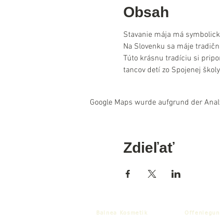
Obsah
Stavanie mája má symbolický 
Na Slovenku sa máje tradične
Túto krásnu tradíciu si pri
tancov detí zo Spojenej ško
Google Maps wurde aufgrund der Analyt
Zdieľať
Balnea Kosmetik
Offenlegun