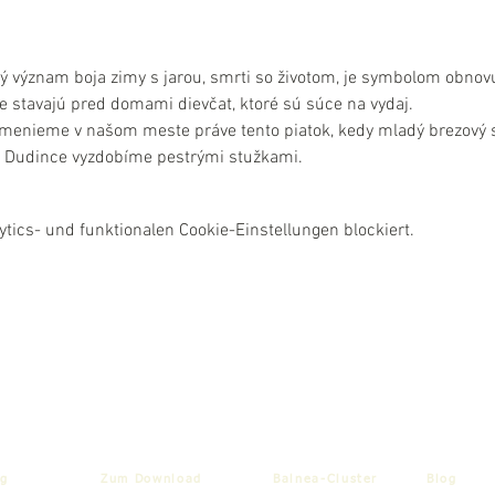
význam boja zimy s jarou, smrti so životom, je symbolom obnovuj
 stavajú pred domami dievčat, ktoré sú súce na vydaj.

pomenieme v našom meste práve tento piatok, kedy mladý brezový 
ly Dudince vyzdobíme pestrými stužkami.
ics- und funktionalen Cookie-Einstellungen blockiert.
g
Zum Download
Balnea-Cluster
Blog