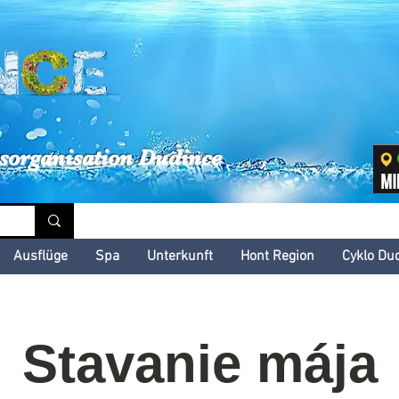
inské kultúrne leto
sorganisation Dudince
Ausflüge
Spa
Unterkunft
Hont Region
Cyklo Du
Stavanie mája