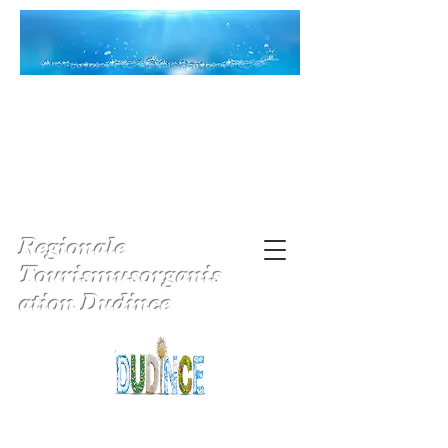
Regionale
Tourismusorganis
ation Dudince