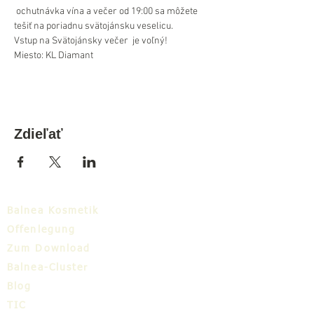
 ochutnávka vína a večer od 19:00 sa môžete 
tešiť na poriadnu svätojánsku veselicu.
Vstup na Svätojánsky večer  je voľný!
Miesto: KL Diamant
Zdieľať
Balnea Kosmetik
Offenlegung
Zum Download
Balnea-Cluster
Blog
TIC