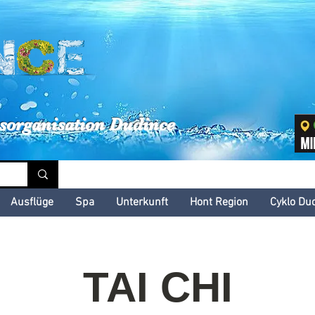
inské kultúrne leto
sorganisation Dudince
Ausflüge
Spa
Unterkunft
Hont Region
Cyklo Du
TAI CHI