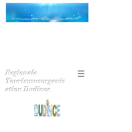
Regionale
Tourismusorganis
ation Dudince