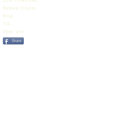
Zum Download
Balnea-Cluster
Blog
TIC
Über uns
Share