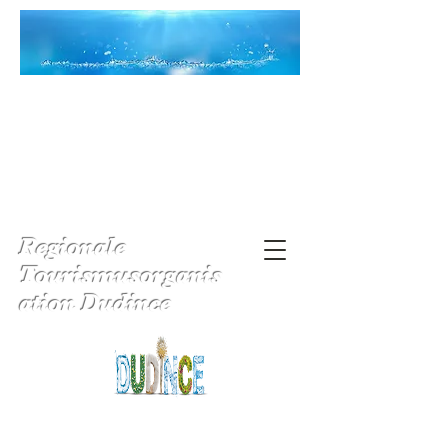
Regionale
Tourismusorganis
ation Dudince