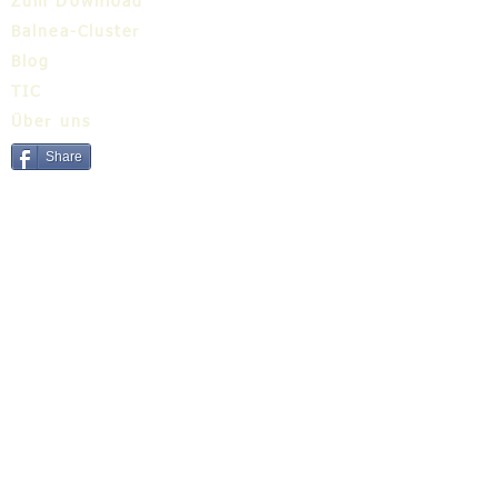
Zum Download
Balnea-Cluster
Blog
TIC
Über uns
Share