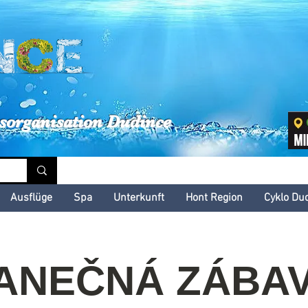
inské kultúrne leto
sorganisation Dudince
Ausflüge
Spa
Unterkunft
Hont Region
Cyklo Du
ANEČNÁ ZÁBA