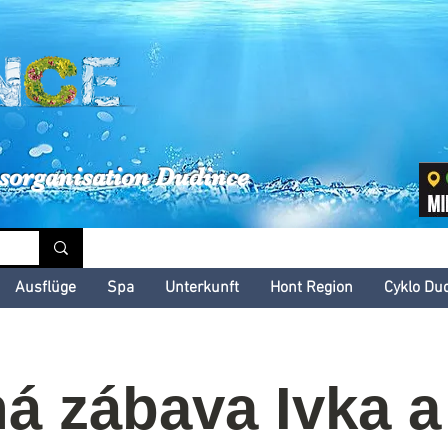
inské kultúrne leto
sorganisation Dudince
Ausflüge
Spa
Unterkunft
Hont Region
Cyklo Du
á zábava Ivka a