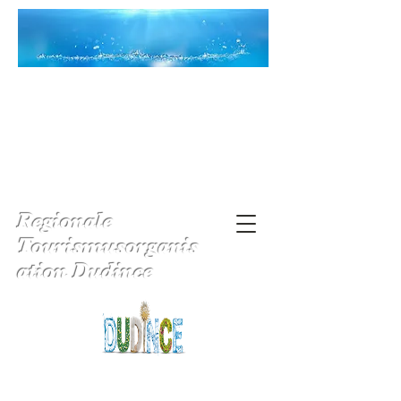
Regionale
Tourismusorganis
ation Dudince