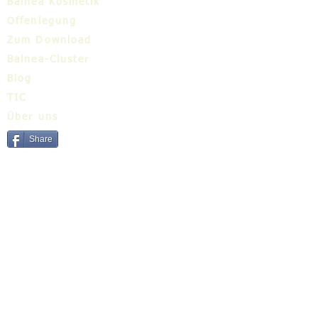
Balnea Kosmetik
Offenlegung
Zum Download
Balnea-Cluster
Blog
TIC
Über uns
Share