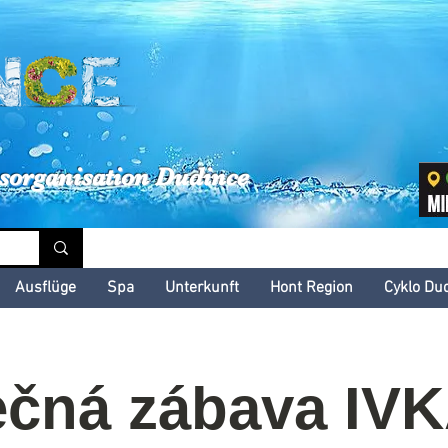
inské kultúrne leto
sorganisation Dudince
Ausflüge
Spa
Unterkunft
Hont Region
Cyklo Du
čná zábava IV