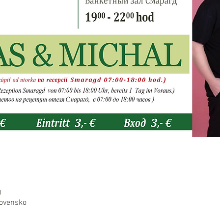
0
lovensko