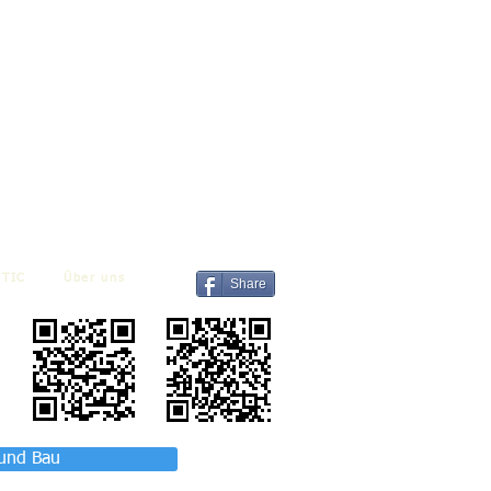
TIC
Über uns
Share
 und Bau