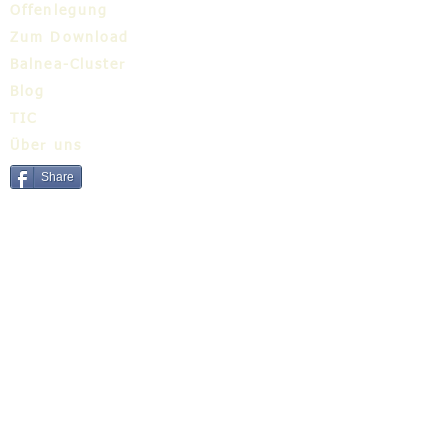
Offenlegung
Zum Download
Balnea-Cluster
Blog
TIC
Über uns
Share