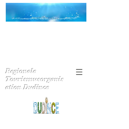
Regionale
Tourismusorganis
ation Dudince