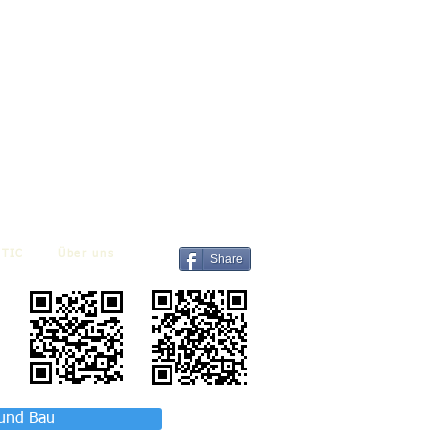
TIC
Über uns
Share
 und Bau