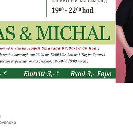
0
lovensko