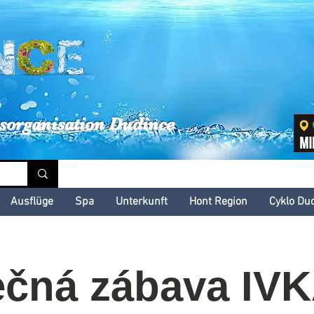
inské kultúrne leto
sorganisation Dudince
Ausflüge
Spa
Unterkunft
Hont Region
Cyklo Du
čná zábava IV