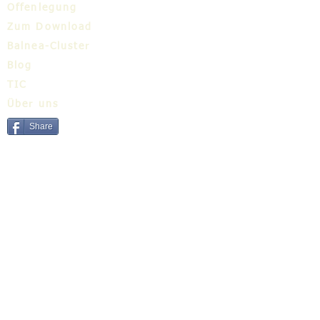
Offenlegung
Zum Download
Balnea-Cluster
Blog
TIC
Über uns
Share