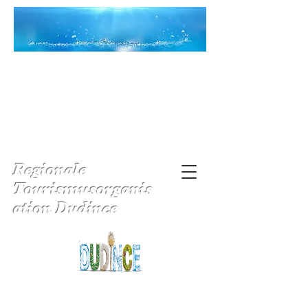
Regionale
Tourismusorganis
ation Dudince