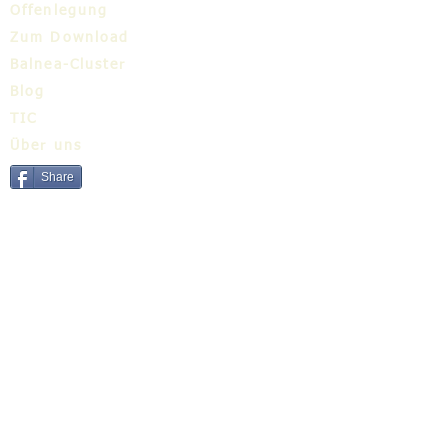
Offenlegung
Zum Download
Balnea-Cluster
Blog
TIC
Über uns
Share