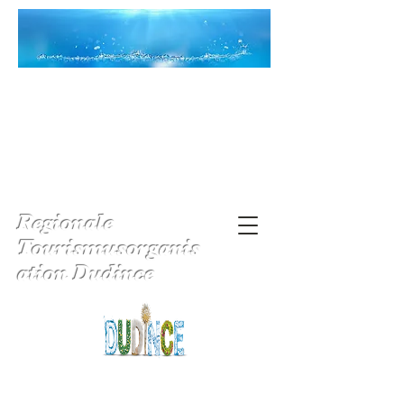
Regionale
Tourismusorganis
ation Dudince