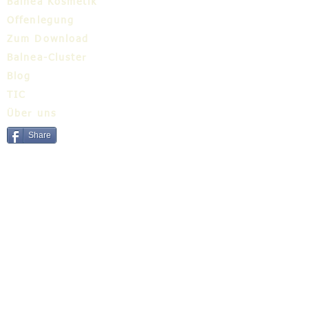
Balnea Kosmetik
Offenlegung
Zum Download
Balnea-Cluster
Blog
TIC
Über uns
Share