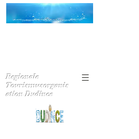
Regionale
Tourismusorganis
ation Dudince