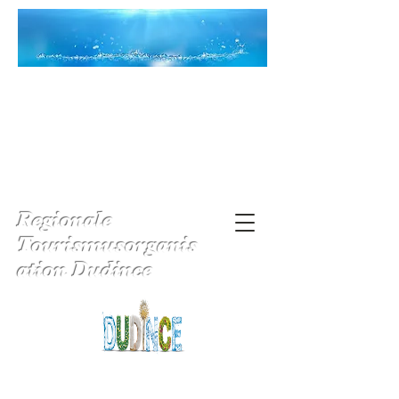
Regionale
Tourismusorganis
ation Dudince