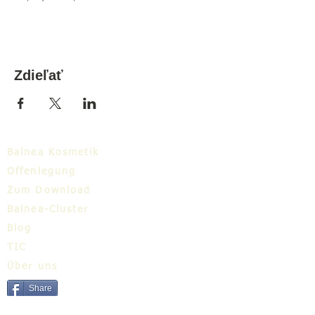
Zdieľať
Balnea Kosmetik
Offenlegung
Zum Download
Balnea-Cluster
Blog
TIC
Über uns
Share