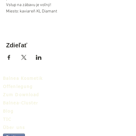
Vstup na zábavu je voľný!
Miesto: kaviareň KL Diamant
Zdieľať
Balnea Kosmetik
Offenlegung
Zum Download
Balnea-Cluster
Blog
TIC
Über uns