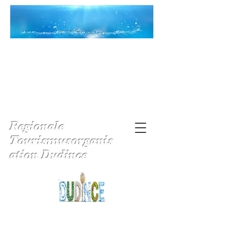
Regionale
Tourismusorganis
ation Dudince