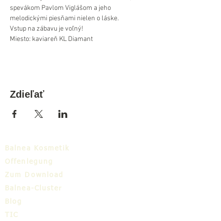
spevákom Pavlom Viglášom a jeho 
melodickými piesňami nielen o láske.
Vstup na zábavu je voľný!
Miesto: kaviareň KL Diamant
Zdieľať
Balnea Kosmetik
Offenlegung
Zum Download
Balnea-Cluster
Blog
TIC