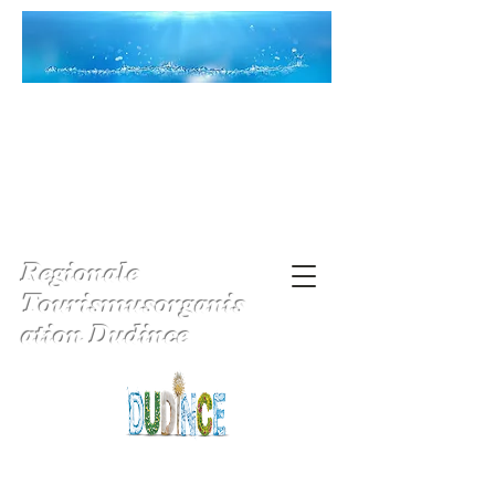
Regionale
Tourismusorganis
ation Dudince