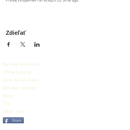
Predaj vstupeniek na recepcii LD Smaragd.
Zdieľať
Balnea Kosmetik
Offenlegung
Zum Download
Balnea-Cluster
Blog
TIC
Über uns
Share