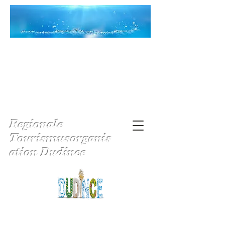
Regionale
Tourismusorganis
ation Dudince