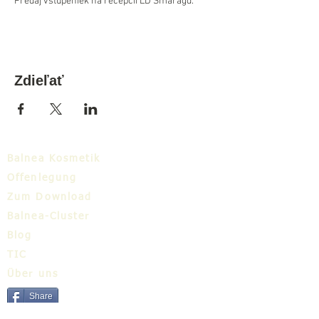
Predaj vstupeniek na recepcii LD Smaragd.
Zdieľať
Balnea Kosmetik
Offenlegung
Zum Download
Balnea-Cluster
Blog
TIC
Über uns
Share