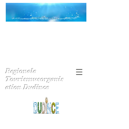
Regionale
Tourismusorganis
ation Dudince