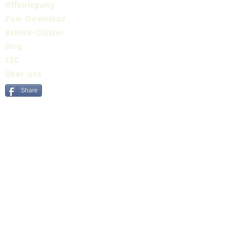
Offenlegung
Zum Download
Balnea-Cluster
Blog
TIC
Über uns
Share