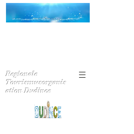
Regionale
Tourismusorganis
ation Dudince