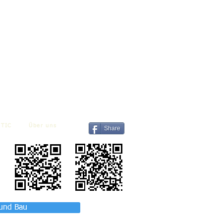
TIC
Über uns
Share
 und Bau