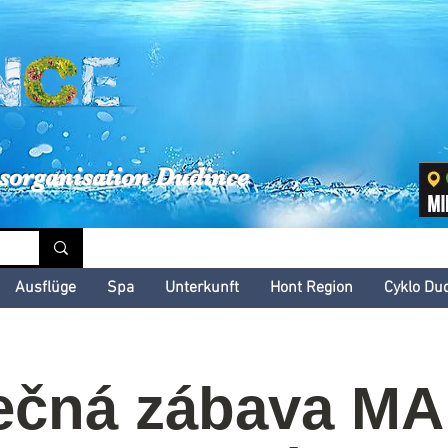
inské kultúrne leto
sorganisation Dudince
Ausflüge
Spa
Unterkunft
Hont Region
Cyklo Du
ečná zábava M