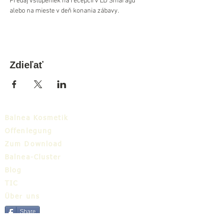
Predaj vstupeniek na recepcii v LD Smaragd 
alebo na mieste v deň konania zábavy.
Zdieľať
Balnea Kosmetik
Offenlegung
Zum Download
Balnea-Cluster
Blog
TIC
Über uns
Share