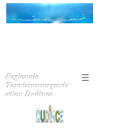
Regionale
Tourismusorganis
ation Dudince