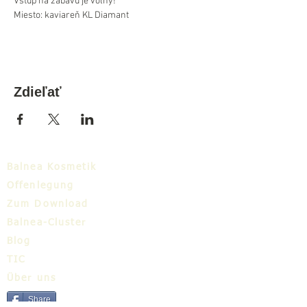
Vstup na zábavu je voľný!
Miesto: kaviareň KL Diamant
Zdieľať
Balnea Kosmetik
Offenlegung
Zum Download
Balnea-Cluster
Blog
TIC
Über uns
Share