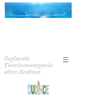
Regionale
Tourismusorganis
ation Dudince