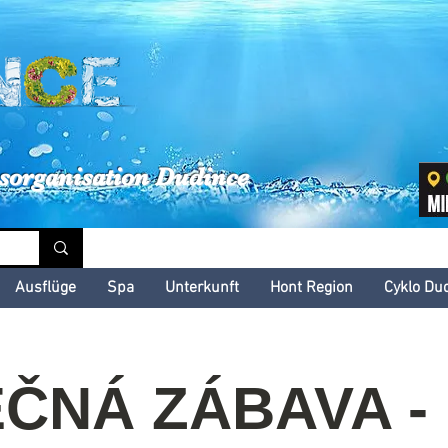
inské kultúrne leto
sorganisation Dudince
Ausflüge
Spa
Unterkunft
Hont Region
Cyklo Du
ČNÁ ZÁBAVA - 