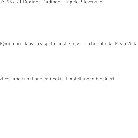
07, 962 71 Dudince-Dudince - kúpele, Slovensko
kými tónmi klavíra v spoločnosti speváka a hudobníka Pavla Viglá
ics- und funktionalen Cookie-Einstellungen blockiert.