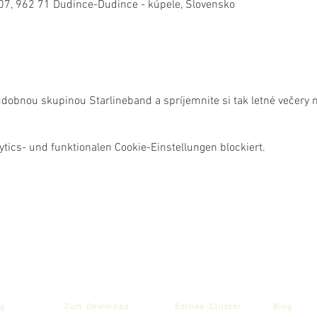
07, 962 71 Dudince-Dudince - kúpele, Slovensko
dobnou skupinou Starlineband a spríjemnite si tak letné večery 
ics- und funktionalen Cookie-Einstellungen blockiert.
g
Zum Download
Balnea-Cluster
Blog