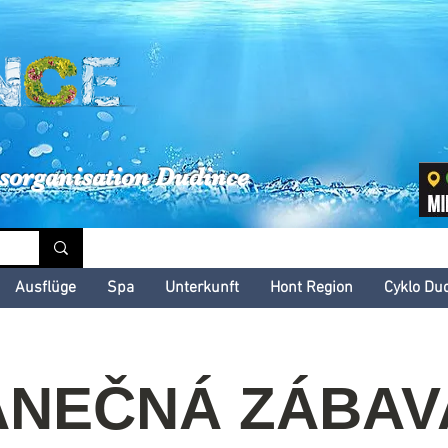
inské kultúrne leto
sorganisation Dudince
Ausflüge
Spa
Unterkunft
Hont Region
Cyklo Du
ANEČNÁ ZÁBAVA