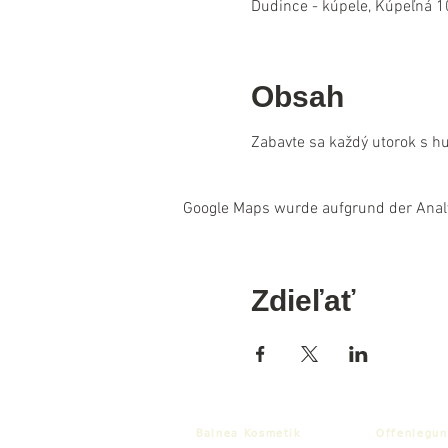
Dudince - kúpele, Kúpeľná 1
Obsah
Zabavte sa každý utorok s hu
Google Maps wurde aufgrund der Analyt
Zdieľať
Balnea Kosmetik
Offenlegun