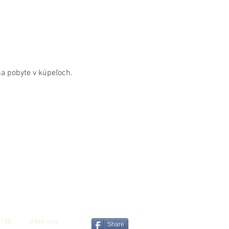
na pobyte v kúpeľoch.
TIC
Über uns
Share