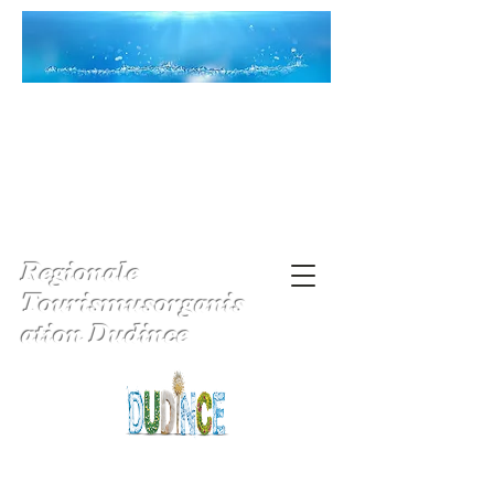
Regionale
Tourismusorganis
ation Dudince