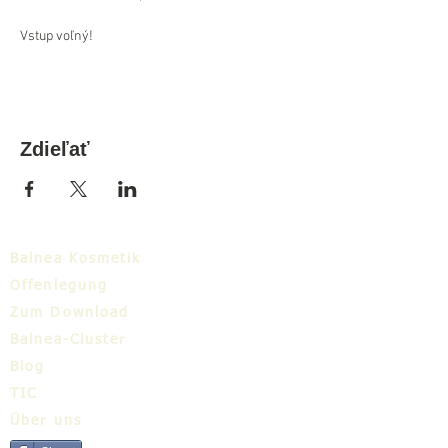
Vstup voľný!
Zdieľať
Balnea Kosmetik
Offenlegung
Zum Download
Balnea-Cluster
Blog
TIC
Über uns