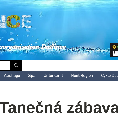
inské kultúrne leto
sorganisation Dudince
Ausflüge
Spa
Unterkunft
Hont Region
Cyklo Du
Tanečná zábav