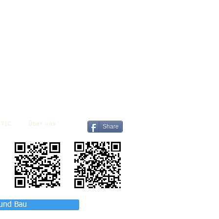
TIC
Über uns
Share
 und Bau