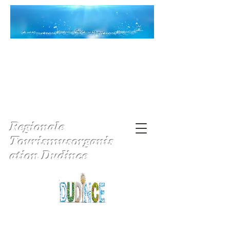
Regionale
Tourismusorganis
ation Dudince