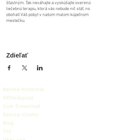
šťastným. Tak neváhajte a vyskúšajte overenú
liečebnú terapiu, ktorá vás nebude nič stáť, no
obohatí Váš pobyt v našom malom kúpeľnom
mestečku.
Zdieľať
Balnea Kosmetik
Offenlegung
Zum Download
Balnea-Cluster
Blog
TIC