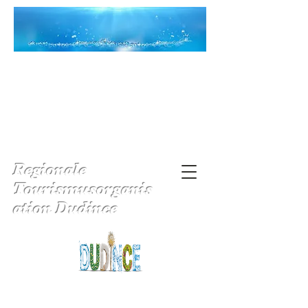
Regionale
Tourismusorganis
ation Dudince