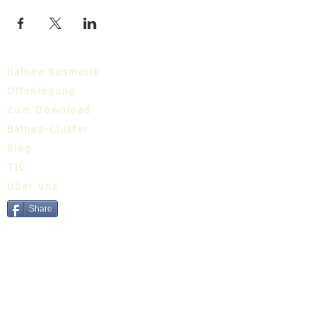
Balnea Kosmetik
Offenlegung
Zum Download
Balnea-Cluster
Blog
TIC
Über uns
Share