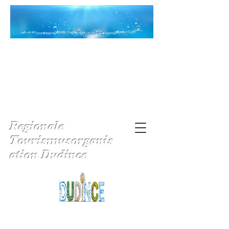
Regionale
Tourismusorganis
ation Dudince