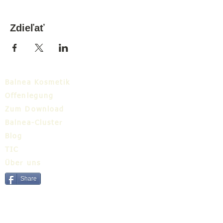
Zdieľať
Balnea Kosmetik
Offenlegung
Zum Download
Balnea-Cluster
Blog
TIC
Über uns
Share