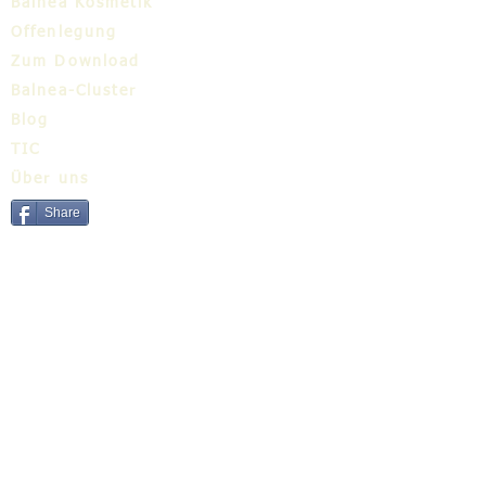
Balnea Kosmetik
Offenlegung
Zum Download
Balnea-Cluster
Blog
TIC
Über uns
Share