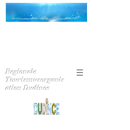
Regionale
Tourismusorganis
ation Dudince