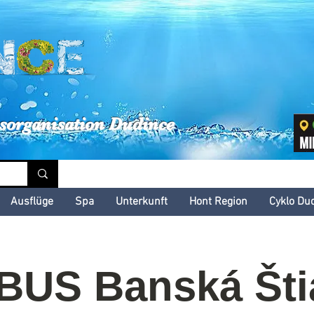
inské kultúrne leto
sorganisation Dudince
Ausflüge
Spa
Unterkunft
Hont Region
Cyklo Du
US Banská Šti