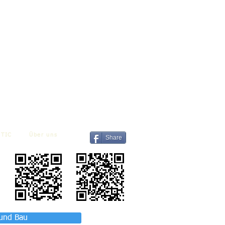
TIC
Über uns
Share
 und Bau