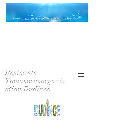
Regionale
Tourismusorganis
ation Dudince