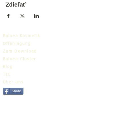
Zdieľať
Balnea Kosmetik
Offenlegung
Zum Download
Balnea-Cluster
Blog
TIC
Über uns
Share