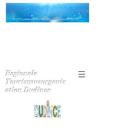
Regionale
Tourismusorganis
ation Dudince