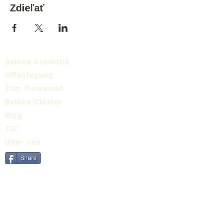
Zdieľať
Balnea Kosmetik
Offenlegung
Zum Download
Balnea-Cluster
Blog
TIC
Über uns
Share