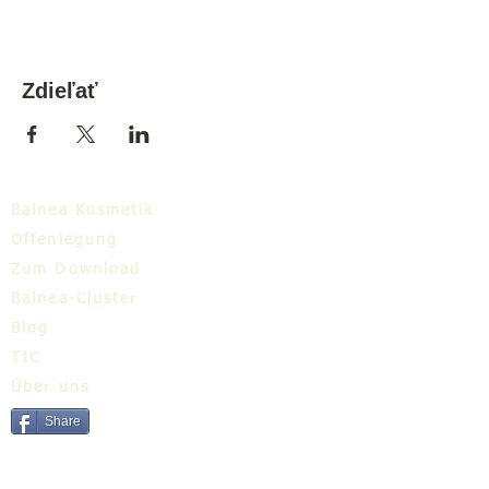
Zdieľať
Balnea Kosmetik
Offenlegung
Zum Download
Balnea-Cluster
Blog
TIC
Über uns
Share