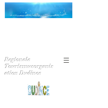
Regionale
Tourismusorganis
ation Dudince